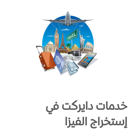
خدمات دايركت في
إستخراج الفيزا