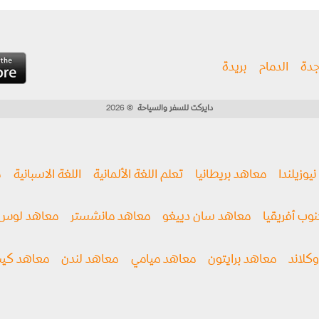
دة
الدمام
بريدة
دايركت للسفر والسياحة
© 2026
يوزيلندا
معاهد بريطانيا
تعلم اللغة الألمانية
اللغة الاسبانية
م
وب أفريقيا
معاهد سان دييغو
معاهد مانشستر
معاهد لوس 
كلاند
معاهد برايتون
معاهد ميامي
معاهد لندن
معاهد كيب