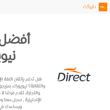
دايركت
أفضل 
نيو
هل تحلم بإتقان اللغة الإ
والثقافة؟ نيويورك، بمزيجها
والتجارة، تقدم فرصًا لا
الإنجليزية , سجل معنا 
ويساعدك في ج