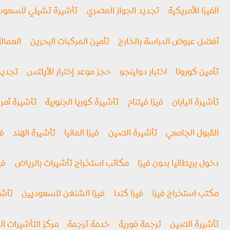
الفيزا الأمريكية
تجديد الجواز المصري
تأشيرة تشيلي للسعود
أفضل عروض الدراسة بالخارج
تأمين المركبات البحرين
العمالة
تأمين كورونا
اختبار دولينجو
حجز موعد إختبار الأيلتس
تجديد
تأشيرة اليابان
فيزا فيتنام
تأشيرة كوريا الجنوبية
تأشيرة أمري
القبول الجامعي
تأشيرة الصين
فيزا المانيا
تأشيرة الهند
في
دخول بريطانيا بدون فيزا
مكاتب استخراج تأشيرات بالرياض
فيز
مكتب استخراج فيزا
فيزا كندا
فيزا الشنغن للسعوديين
تأشي
تأشيرة الصين
ترجمة فورية
خدمة ترجمة
مركز التأشيرات ال