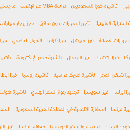
يين
تأشيرة كوبا للسعوديين
دراسة MBA عبر الإنترنت
ماجستير إد
 المنزلية الفلبينية
تأجير السيارات بدون سائق
حجز إيجار سيارة 
 جوازات العمالة
فيزا سيشل
فيزا تنزانيا
القبول الجامعي
فيزا 
كا
فيزا التشيك
فيزا البرتغال
تأشيرة مصر الإلكترونية
تأشيرة
زا شنغن المجر
تأشيرة امريكا دراسية
تأشيرة روسيا
فیزا ايطال
ا ايرلندا
فيزا سويسرا
تجديد جواز السفر الهندي
تاشيرة هولندا
رة فرنسا
السفارة الألمانية في المملكة العربية السعودية
السفار
موحد الجديد
تجديد جواز سفر اندونيسيا
معاهد فرنسا
فيزا الن