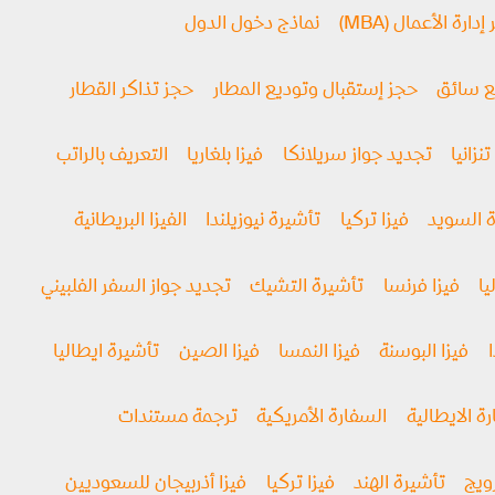
ارة الأعمال (MBA)
نماذج دخول الدول
مع سائق
حجز إستقبال وتوديع المطار
حجز تذاكر القطار
تنزانيا
تجديد جواز سريلانكا
فيزا بلغاريا
التعريف بالراتب
 السويد
فيزا تركيا
تأشيرة نيوزيلندا
الفيزا البريطانية
يا
فيزا فرنسا
تأشيرة التشيك
تجديد جواز السفر الفلبيني
فيزا البوسنة
فيزا النمسا
فيزا الصين
تأشيرة ايطاليا
ة الايطالية
السفارة الأمريكية
ترجمة مستندات
رويج
تأشيرة الهند
فيزا تركيا
فيزا أذربيجان للسعوديين