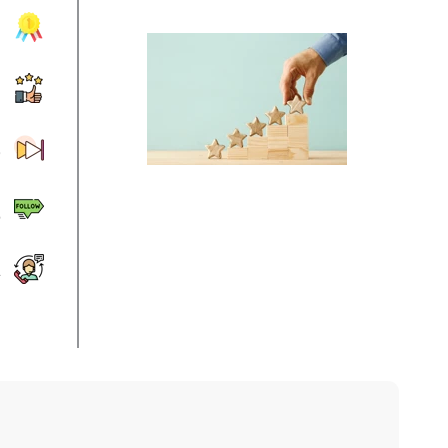
ن
ن
ص
م
خ