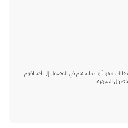
 EC بموقعه في قلب مدينة مانشستر و يعتبر من أفضل معاهد مانشستر حيث يستقبل اكثر من 45 الف طالب سنوياً و يساعدهم في الوصول إلى أهدافهم
لفصول المجهزه.