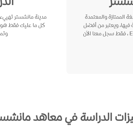
شستر
الد
ة الممتازة والمعتمدة
مدينة مانشستر تهييء ل
ة فيها، ويعتبر من أفضل
كل ما عليك فقط هو إ
المعاهد بالمدينة كوميونيكيت ، كابلان ، EC ، BSC ، فقط سجل معنا الاَن
وتمت
زات الدراسة في معاهد مانشست