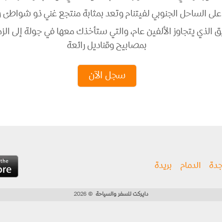
طلة على الساحل الجنوبي لفيتنام وتعد بمثابة منتجع غني ذو شواطئ
ق الذي يتجاوز الألفين عام، والتي ستأخذك معها في جولة إلى ال
بمصابيح وقناديل رائعة
سجل الآن
دة
الدمام
بريدة
دايركت للسفر والسياحة
© 2026