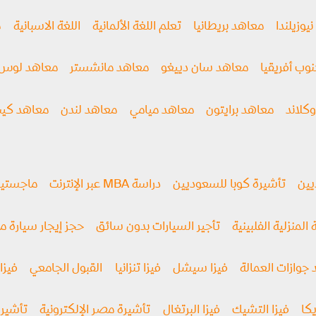
يوزيلندا
معاهد بريطانيا
تعلم اللغة الألمانية
اللغة الاسبانية
م
وب أفريقيا
معاهد سان دييغو
معاهد مانشستر
معاهد لوس 
كلاند
معاهد برايتون
معاهد ميامي
معاهد لندن
معاهد كيب
يين
تأشيرة كوبا للسعوديين
دراسة MBA عبر الإنترنت
ماجستير إد
 المنزلية الفلبينية
تأجير السيارات بدون سائق
حجز إيجار سيارة 
 جوازات العمالة
فيزا سيشل
فيزا تنزانيا
القبول الجامعي
فيزا 
كا
فيزا التشيك
فيزا البرتغال
تأشيرة مصر الإلكترونية
تأشيرة