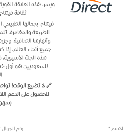
ويسر. هذه العلاقة القوية
ثقافة فيتنام 
فيتنام، بجمالها الطبيعي 
الطبيعة والمغامرة. تتمي
وأنهارها الصافية، وجزرها
جميع أنحاء العالم. إذ
هذه الجنة الآسيوية، ف
للسعوديين هو أول خطو
ال
🔗 لا تضيع الوقت! تواصل
للحصول على الدعم اللازم
بسهول
الاسم *
رقم الجوال *