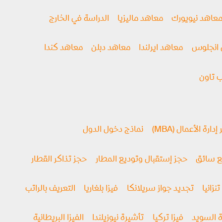
عاهد نيويورك
معاهد ماليزيا
الدراسة في الخارج
انجلوس
معاهد ايرلندا
معاهد دبلن
معاهد كندا
 تاون
ارة الأعمال (MBA)
نماذج دخول الدول
مع سائق
حجز إستقبال وتوديع المطار
حجز تذاكر القطار
تنزانيا
تجديد جواز سريلانكا
فيزا بلغاريا
التعريف بالراتب
 السويد
فيزا تركيا
تأشيرة نيوزيلندا
الفيزا البريطانية