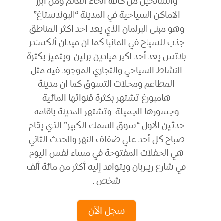
والسائحين من كافة انحاء العالم ومن ابرز
الاماكن السياحية في المدينة “البوندستاغ”
وهو مبنى البرلمان الذي يعد احد اكثر المناطق
جذب للسياح في المانيا كما ان ميدان ألكسندر
بلاتس يعد أحد اكبر ميادين برلين ويتميز بكثرة
النشاط السياحي والتجاري الموجود فيه مثل
المطاعم ومحلات التسوق كما ان مدينة
هامبورغ تشتهر بكثرة قنواتها المائية
وجسورها الجميلة وتشتهر المدينة باقامه
حدثين الاول “سوق السمك الكبير” الذي يقام
صباح كل أحد علي ضفاف النهر والحدث الثاني
هي الحفلات المفتوحة في مساء نفس اليوم
في شارع ريبربان ويتوافد إليه أكثر من مائة ألف
شخص .
سجل الآن