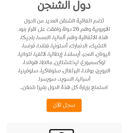
دول الشنجن
تضم اتفاقية الشنقن العديد من الدول
الاوروبية وهم 26 دولة وافقت على اقرار بنود
هذه الاتفاقية وهم ألمانيا، النمسا، بلجيكا،
التشيك، الدنمارك، أستونيا، فنلندا، فرنسا،
اليونان، المجر، أيسلندا، إيطاليا، لاتفيا، لتوانيا،
لوكسمبورغ، ليختنشتاين, مالطا، هولندا،
النرويج، بولندا، البرتغال، سلوفاكيا، سلوفينيا،
أسبانيا، السويد، سويسرا.
استمتع بزيارة كل هذة الدول بفيزا شنغن..
سجل الآن