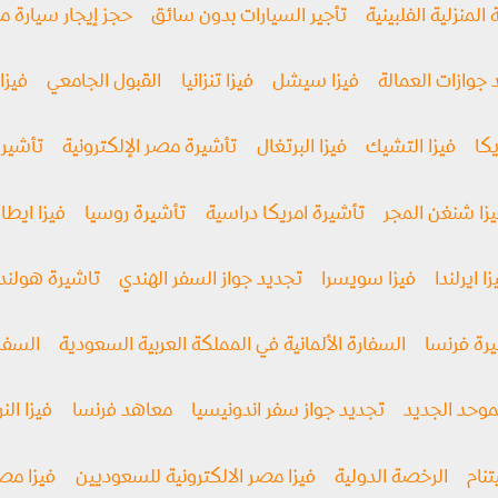
 المنزلية الفلبينية
تأجير السيارات بدون سائق
حجز إيجار سيارة 
 جوازات العمالة
فيزا سيشل
فيزا تنزانيا
القبول الجامعي
فيزا 
كا
فيزا التشيك
فيزا البرتغال
تأشيرة مصر الإلكترونية
تأشيرة
زا شنغن المجر
تأشيرة امريكا دراسية
تأشيرة روسيا
فیزا ايطال
ا ايرلندا
فيزا سويسرا
تجديد جواز السفر الهندي
تاشيرة هولندا
رة فرنسا
السفارة الألمانية في المملكة العربية السعودية
السفار
موحد الجديد
تجديد جواز سفر اندونيسيا
معاهد فرنسا
فيزا الن
نام
الرخصة الدولية
فيزا مصر الالكترونية للسعوديين
فيزا مص