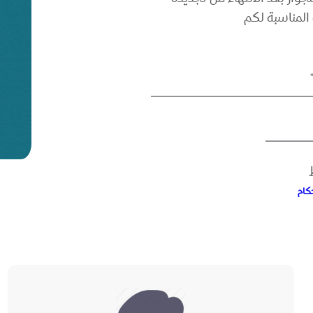
 المناسبة لكم
كام