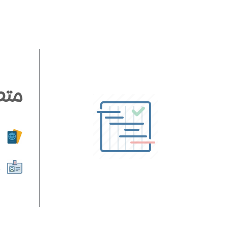
متط
ا
ص