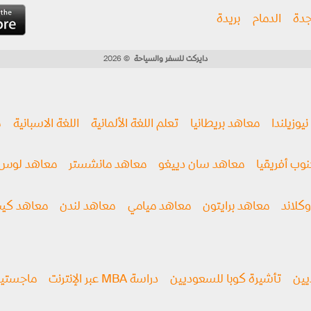
دة
الدمام
بريدة
دايركت للسفر والسياحة
© 2026
يوزيلندا
معاهد بريطانيا
تعلم اللغة الألمانية
اللغة الاسبانية
م
وب أفريقيا
معاهد سان دييغو
معاهد مانشستر
معاهد لوس 
كلاند
معاهد برايتون
معاهد ميامي
معاهد لندن
معاهد كيب
يين
تأشيرة كوبا للسعوديين
دراسة MBA عبر الإنترنت
ماجستير إد