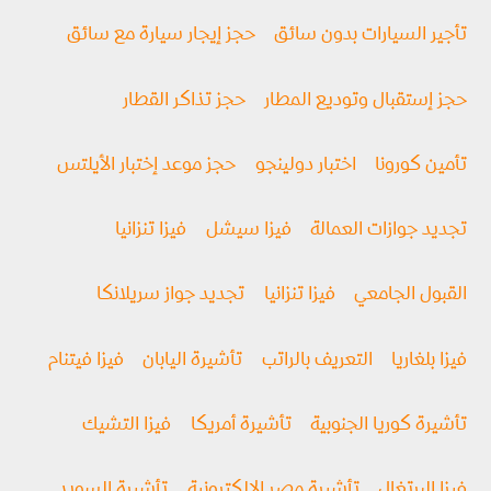
تأجير السيارات بدون سائق
حجز إيجار سيارة مع سائق
حجز إستقبال وتوديع المطار
حجز تذاكر القطار
تأمين كورونا
اختبار دولينجو
حجز موعد إختبار الأيلتس
تجديد جوازات العمالة
فيزا سيشل
فيزا تنزانيا
القبول الجامعي
فيزا تنزانيا
تجديد جواز سريلانكا
فيزا بلغاريا
التعريف بالراتب
تأشيرة اليابان
فيزا فيتنام
تأشيرة كوريا الجنوبية
تأشيرة أمريكا
فيزا التشيك
فيزا البرتغال
تأشيرة مصر الإلكترونية
تأشيرة السويد