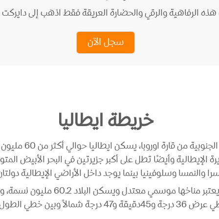
ذه الرفاهية والرقي والحضارة العريقة فقط اذهب إلى دايركت وا
سجل الآن
خريطة ايطاليا
تعتبر روما عاصمة اي
يرة الإيطالية وأيضًا تطل على أكبر جزيرتين في البحر الأبيض ال
ا والنمسا وسلوفينيا بينما يوجد داخل الأراضي الإيطالية دولتان
و18درجة و15دقيقة شرقاً.