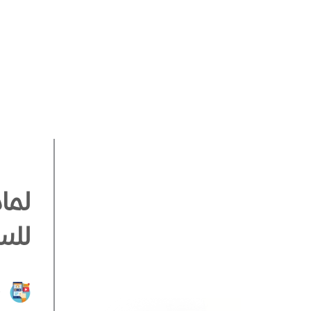
لما
للس
ت