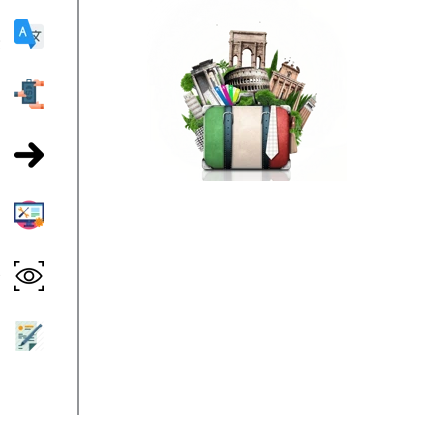
ي
ا
إ
إ
ت
إ