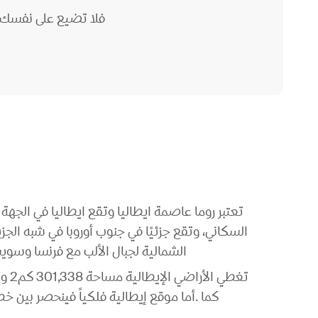
فلا تضيع على نفسك ه
السكاني، وتقع جزئيًا في جنوب أوروبا في شبه الجز
الشمالية لجبال الألب مع فرنسا وسويسر
كما .أما موقع إيطالية فلكياً فينحصر بين خطي عرض 36 درجة و45دقيقة و47 درجة شمالاً وبين خطي الطول 4درجات و40دقيقة 