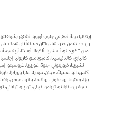
إيطاليا دولة تقع في جنوب أوروبا، تشتهر بشواطئه
مدن ” غريجنتو، ألسندريا، أنكونا، أوستا، أريتسو، أسكول
كالياري، كالتانيسيتا، كامبوباسو، كاربونيا إجلسياس، 
تشيزينا، فروزينوني، جنوة، غوريزيا، غروسيتو، إمبيري
كامبيدانو، مسينة، ميلان، مودينا، منزا وبريانزا، نابولي،
بيزا، بستويا، بوردينوني، بوتنسا، براتو، رغوس، رافين
سوندريو، تارانتو، تيرامو، تيرني، تورينو، تراباني، تر