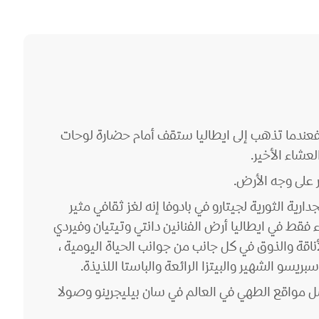
، فعندما تذهب إلى ايطاليا ستقف أمام حضارة لوحات
عشاء الأخير.
ر على وجه الأرض.
رية الثورية لجيتارو في بادوفا إنه لغز ثقافي مثير
 فقط في ايطاليا أرض الفنانين دانتي وتيتيان وفيردي
أناقة والذوق في كل جانب من جوانب الحياة اليومية ،
سو الشهير والبيتزا الرائعة والباستا اللذيذة.
ضل مواقع الطهي في العالم في سان بيليجرينو وصولا