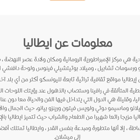
معلومات عن ايطاليا
حية هي مركز الإمبراطورية الرومانية ومكان ولادة عصر النهضة 
 ورسومات تشابيل ، وميلاد بوتيتشيلي فينوس ولوحة دافنشي ال
 إيطاليا مواقع ثقافية تراثية تابعة لليونسكو أكثر من أي بلد آخ
طية المتألقة في رافينا وستصاب بالذهول عند رؤيتك اللوحات الجدا
 وقليلة هي الدول التي يتداخل فيها الفن والحياة معا دون عناء
ميلانو وماسيمو دوتي ولويس فيتون ورينزو بيانو، حيث الجمال وال
يجا رائعا شهيرا من الطعام والشراب حيث تتميز ايطاليا بالإسبري
اطة ، إلا أنها متطورة ومبدعة بنفس القدر ، وايطاليا تمتلك أف
إلى ميشلان.