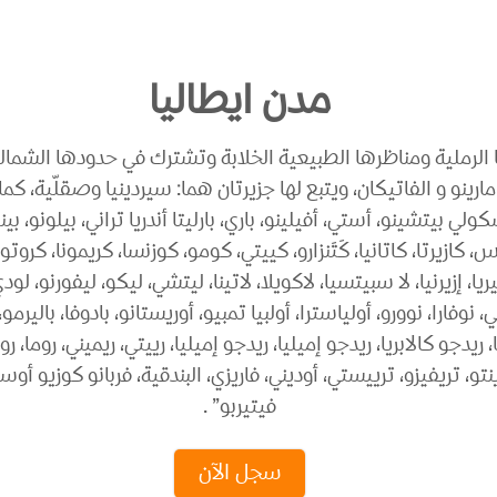
مدن ايطاليا
ا الرملية ومناظرها الطبيعية الخلابة وتشترك في حدودها الشما
ي بيتشينو، أستي، أفيلينو، باري، بارليتا أندريا تراني، بيلونو، بينيفن
كازيرتا، كاتانيا، كَتَنزارو، كييتي، كومو، كوزنسا، كريمونا، كروتوني
ا، إزيرنيا، لا سبيتسيا، لاكويلا، لاتينا، ليتشي، ليكو، ليفورنو، لودي
 نوفارا، نوورو، أولياسترا، أولبيا تمبيو، أوريستانو، بادوفا، باليرمو، ب
ا، ريدجو كالابريا، ريدجو إميليا، ريدجو إميليا، رييتي، ريميني، روم
ينتو، تريفيزو، ترييستي، أوديني، فاريزي، البندقية، فربانو كوزيو أوسو
فيتيربو” .
سجل الآن