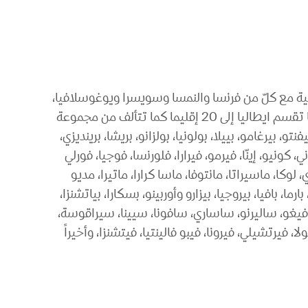
لية مع كلّ من فرنسا والنمسا وسويسرا ويوغوسلافيا،
ويوجد ضمن حدودها دولتان مستقلّتان هما: سان مارينو و الفاتيكان، ويتبع لها جزيرتان هما: سيردينيا وصقلّية، كما تقسم ايطاليا إلى 20 إقليما كما تتألف من مجموعة
تو، بيرغامو، بييلا، بولونيا، بولزانو، بريشا، برينديزي،
، كونيو، إينّا، فيرمو، فيرارا، فلورنسا، فوجيا، فورلي
، لوكا، ماسيراتا، مانتوفا، ماسا كرارا، ماتيرا، مديو
ارما، بافيا، بيروجيا، بيزارو وأوربينو، بسكارا، بياتشنزا،
ا، روفيغو، ساليرنو، ساساري، سافونا، سيينا، سيراقوسة،
لا، فيرتشيلي، فيرونا، فيبو فالينتيا، فيتشنزا، وأخيراً