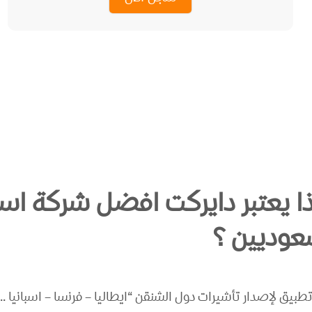
ذا يعتبر دايركت افضل شركة استخ
عوديين ؟
طبيق لإصدار تأشيرات دول الشنقن “ايطاليا – فرنسا – اسبانيا .. الخ” وأكثر 