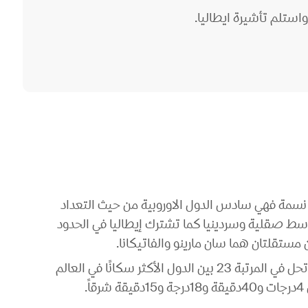
ستلم تأشيرة ايطاليا.
طاليا وتقع ايطاليا في الجهة الجنوبية من قارة اوروبا، يسكن ايطاليا حوالي أكثر من 60 مليون نسمة فهي سادس الدول الاوروبية من حيث التعداد
متوسط صقلية وسردينيا كما تشترك إيطاليا في الحدود
 مستقلتان هما سان مارينو والفاتيكانا.
تغطي الأراضي الإيطالية مساحة 301,338 كم2 ويعتبر مناخها موسمي معتدل ويسكن البلاد 60.2 مليون نسمة، وتحل في المرتبة 23 بين الدول الأكثر سكانًا في العالم