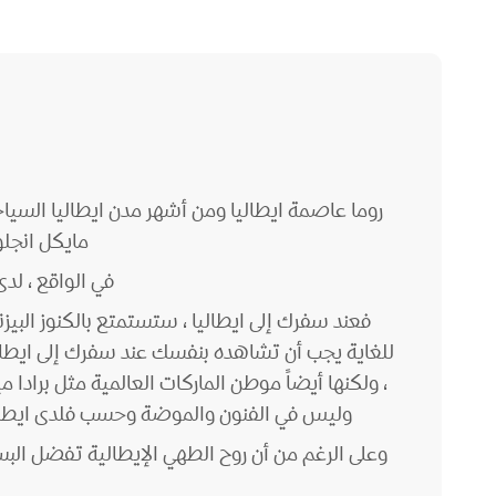
روما عاصمة ايطاليا ومن أشهر مدن ايطاليا السيا
مايكل انجلو
في الواقع ، لدى
فعند سفرك إلى ايطاليا ، ستستمتع بالكنوز البيزن
للغاية يجب أن تشاهده بنفسك عند سفرك إلى ايطاليا،
، ولكنها أيضاً موطن الماركات العالمية مثل برادا 
وليس في الفنون والموضة وحسب فلدى ايطاليا مز
وعلى الرغم من أن روح الطهي الإيطالية تفضل البس