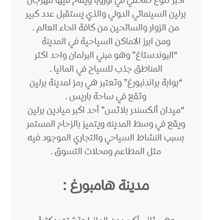
اكبر تنوع صحفي في اوروبا ويقام فيها مهرجان
برلين السينمائي الدولي والذي يستقبل عدد كبير
من الزوار والسائحين من كافة انحاء العالم .
ومن ابرز الاماكن السياحية في المدينة
“البوندستاغ” وهو مبني البرلمان واحد اكثر
المناطق جذب للسياح في المانيا .
“بوابة براندنبورغ” وتعتبر هي رمز لمدينة برلين
وتقع في ساحة باريس .
“ميدان ألكسندر بلاتس” أحد اكبر ميادين برلين
ويقع في وسط المدينه ويتميز بالزحام المستمر
بسبب النشاط السياحي والتجاري الموجود فيه
مثل المطاعم ومحلات التسوق .
مدينة هامبورغ :