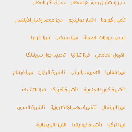
حجز إستقبال وتوديع المطار
حجز تذاكر القطار
تأمين كورونا
اختبار دولينجو
حجز موعد إختبار الأيلتس
تجديد جوازات العمالة
فيزا سيشل
فيزا تنزانيا
القبول الجامعي
فيزا تنزانيا
تجديد جواز سريلانكا
فيزا بلغاريا
التعريف بالراتب
تأشيرة اليابان
فيزا فيتنام
تأشيرة كوريا الجنوبية
تأشيرة أمريكا
فيزا التشيك
فيزا البرتغال
تأشيرة مصر الإلكترونية
تأشيرة السويد
فيزا تركيا
تأشيرة نيوزيلندا
الفيزا البريطانية